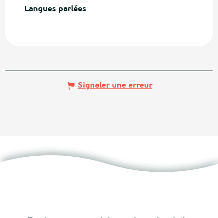
Langues parlées
Langues parlées
Signaler une erreur