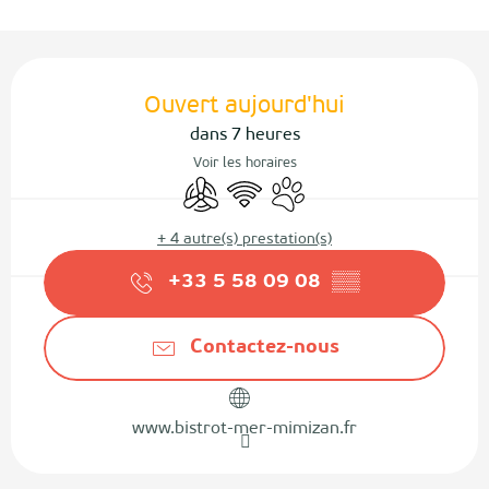
Ouverture et coordonnées
Ouvert aujourd'hui
dans 7 heures
Voir les horaires
Air conditionné
WiFi
Animaux acceptés
+ 4 autre(s) prestation(s)
+33 5 58 09 08
▒▒
Contactez-nous
www.bistrot-mer-mimizan.fr