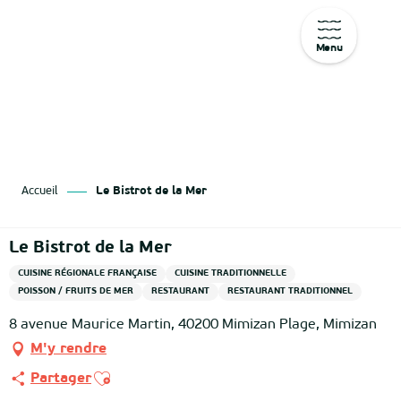
Menu
Aller
au
contenu
principal
Accueil
Le Bistrot de la Mer
Le Bistrot de la Mer
CUISINE RÉGIONALE FRANÇAISE
CUISINE TRADITIONNELLE
POISSON / FRUITS DE MER
RESTAURANT
RESTAURANT TRADITIONNEL
8 avenue Maurice Martin, 40200 Mimizan Plage, Mimizan
M'y rendre
Ajouter aux favoris
Partager