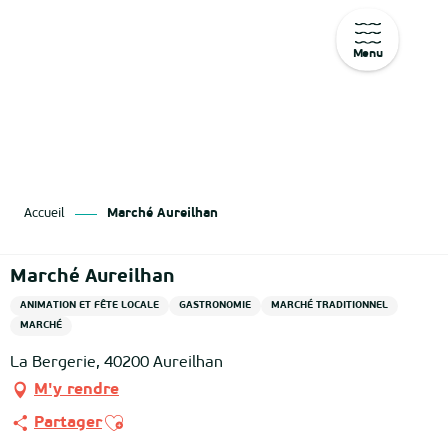
Menu
Aller
au
contenu
principal
Accueil
Marché Aureilhan
Marché Aureilhan
ANIMATION ET FÊTE LOCALE
GASTRONOMIE
MARCHÉ TRADITIONNEL
MARCHÉ
La Bergerie, 40200 Aureilhan
M'y rendre
Ajouter aux favoris
Partager