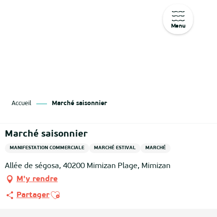
Menu
Aller
au
contenu
principal
Accueil
Marché saisonnier
Marché saisonnier
MANIFESTATION COMMERCIALE
MARCHÉ ESTIVAL
MARCHÉ
Allée de ségosa, 40200 Mimizan Plage, Mimizan
M'y rendre
Ajouter aux favoris
Partager