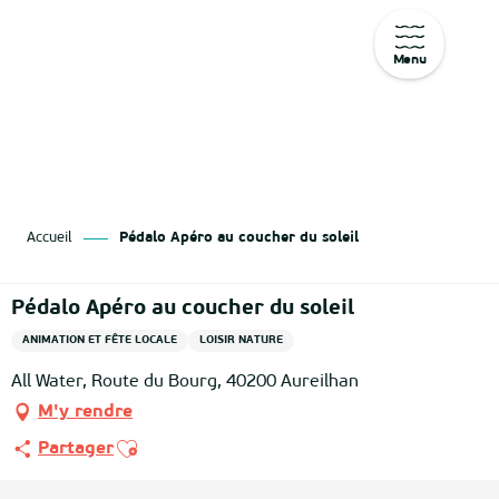
Menu
Aller
au
contenu
principal
Accueil
Pédalo Apéro au coucher du soleil
Pédalo Apéro au coucher du soleil
ANIMATION ET FÊTE LOCALE
LOISIR NATURE
All Water, Route du Bourg, 40200 Aureilhan
M'y rendre
Ajouter aux favoris
Partager