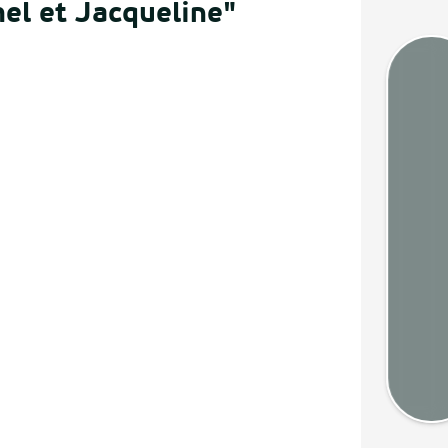
hel et Jacqueline"
Marée
Webca
Mété
Cart