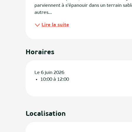
parviennent à s’épanouir dans un terrain sabl
autres...
ias
Lire la suite
izan
ge
Horaires
tenx
ges
Le 6 juin 2026
10:00 à 12:00
Localisation