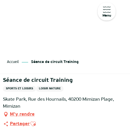
Menu
Aller
au
contenu
principal
Accueil
Séance de circuit Training
Séance de circuit Training
SPORTS ET LOISIRS
LOISIR NATURE
Skate Park, Rue des Hournails, 40200 Mimizan Plage,
Mimizan
M'y rendre
Ajouter aux favoris
Partager