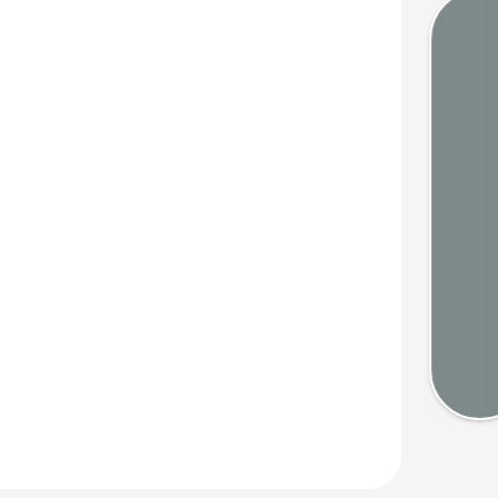
Marée
Webca
Mété
Cart