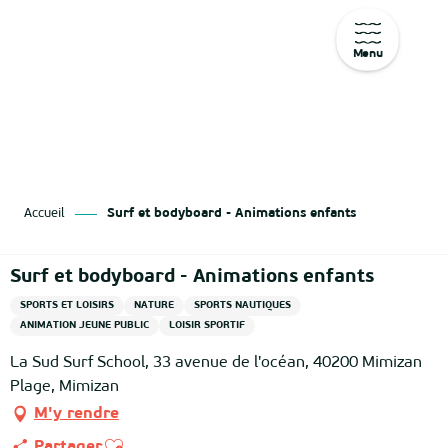
Menu
Aller
au
contenu
principal
Accueil
Surf et bodyboard - Animations enfants
Surf et bodyboard - Animations enfants
SPORTS ET LOISIRS
NATURE
SPORTS NAUTIQUES
ANIMATION JEUNE PUBLIC
LOISIR SPORTIF
La Sud Surf School, 33 avenue de l'océan, 40200 Mimizan
Plage, Mimizan
M'y rendre
Ajouter aux favoris
Partager