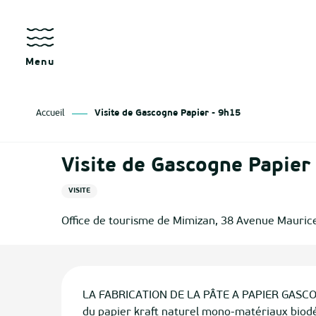
Aller
au
contenu
principal
Menu
Accueil
Visite de Gascogne Papier - 9h15
Visite de Gascogne Papier
VISITE
Office de tourisme de Mimizan, 38 Avenue Mauric
Description
LA FABRICATION DE LA PÂTE A PAPIER GASCOGNE
du papier kraft naturel mono-matériaux biodég