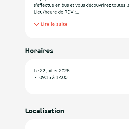
s’effectue en bus et vous découvrirez toutes le
Lieu/heure de RDV :...
ias
Lire la suite
izan
ge
Horaires
tenx
ges
Le 22 juillet 2026
09:15 à 12:00
Localisation