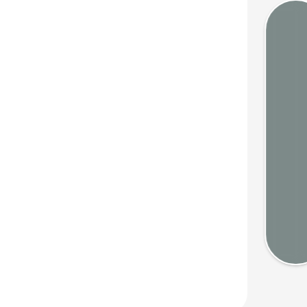
Marée
Webca
Mété
Cart