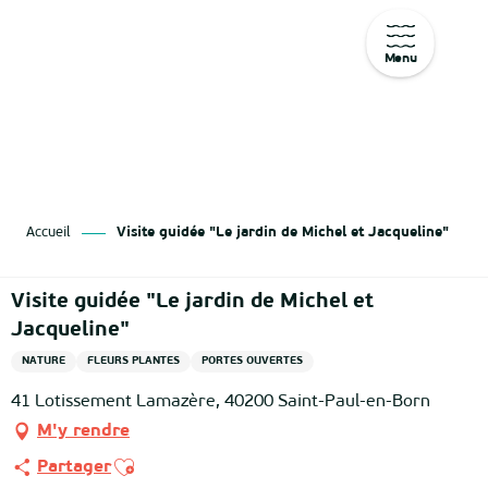
Menu
Aller
au
contenu
principal
Accueil
Visite guidée "Le jardin de Michel et Jacqueline"
Visite guidée "Le jardin de Michel et
Jacqueline"
NATURE
FLEURS PLANTES
PORTES OUVERTES
41 Lotissement Lamazère, 40200 Saint-Paul-en-Born
M'y rendre
Ajouter aux favoris
Partager