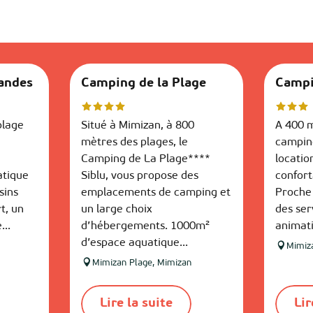
andes
Camping de la Plage
Campi
plage
Situé à Mimizan, à 800
A 400 m
mètres des plages, le
campin
Camping de La Plage****
locatio
atique
Siblu, vous propose des
confort
sins
emplacements de camping et
Proche
t, un
un large choix
des ser
...
d’hébergements. 1000m²
animati
d’espace aquatique...
Mimiz
Mimizan Plage, Mimizan
Lire la suite
Lir