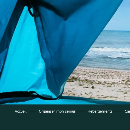
ias
izan
ge
tenx
ges
Accueil
Organiser mon séjour
Hébergements
Ca