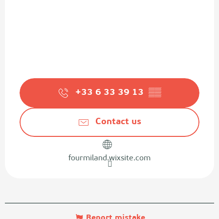
+33 6 33 39 13
▒▒
Contact us
fourmiland.wixsite.com
Report mistake