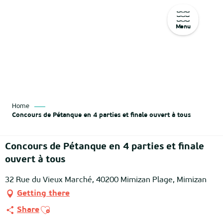
Menu
Aller
au
contenu
principal
Home
Concours de Pétanque en 4 parties et finale ouvert à tous
Concours de Pétanque en 4 parties et finale
ouvert à tous
32 Rue du Vieux Marché, 40200 Mimizan Plage, Mimizan
Getting there
Ajouter aux favoris
Share