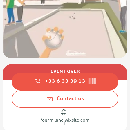
Opening hours & contact details
EVENT OVER
+33 6 33 39 13
▒▒
Contact us
fourmiland.wixsite.com