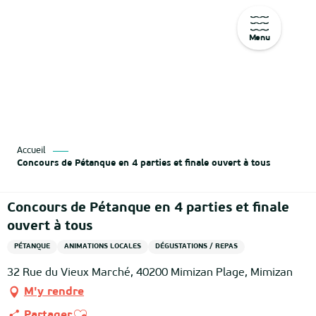
Menu
Aller
au
contenu
principal
Accueil
Concours de Pétanque en 4 parties et finale ouvert à tous
Concours de Pétanque en 4 parties et finale
ouvert à tous
PÉTANQUE
ANIMATIONS LOCALES
DÉGUSTATIONS / REPAS
32 Rue du Vieux Marché, 40200 Mimizan Plage, Mimizan
M'y rendre
Ajouter aux favoris
Partager