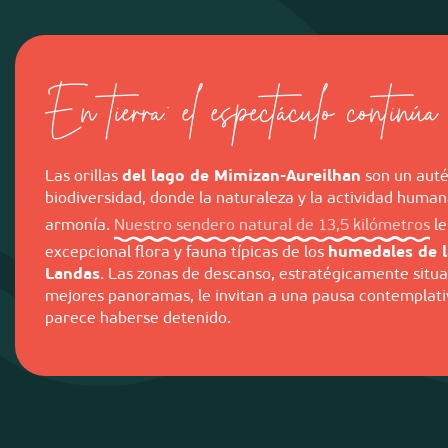
En tierra: el espectáculo continúa
Las orillas
del lago de Mimizan-Aureilhan
son un auté
biodiversidad, donde la naturaleza y la actividad huma
armonía.
Nuestro sendero natural de 13,5 kilómetros
le
excepcional flora y fauna típicas de los
humedales de l
Landas
. Las zonas de descanso, estratégicamente situa
mejores panoramas, le invitan a una pausa contemplati
parece haberse detenido.