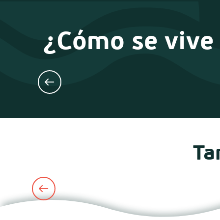
¿Cómo se vive 
Ta