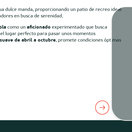
gua dulce manda, proporcionando un patio de recreo ideal
adores en busca de serenidad.
bla
como un
aficionado
experimentado que busca
Mare
n el lugar perfecto para pasar unos momentos
suave de abril a octubre
, promete condiciones óptimas
Camaras
Tiem
Map