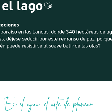
 el lago
Ajouter aux fa
caciones
 paraíso en las Landas, donde 340 hectáreas de a
nes, déjese seducir por este remanso de paz, porqu
ién puede resistirse al suave batir de las olas?
En el agua: el arte de planear