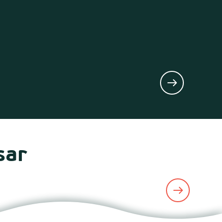
L
sar