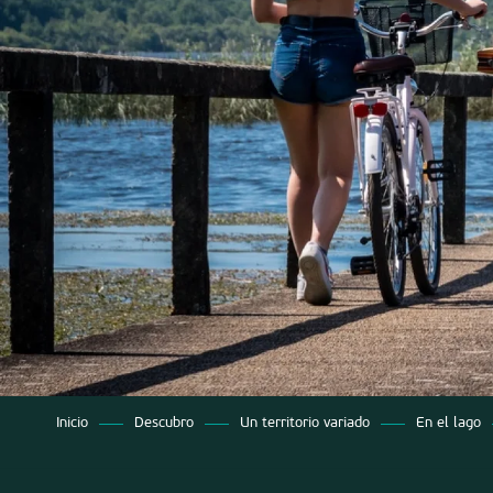
os
Inicio
Descubro
Un territorio variado
En el lago