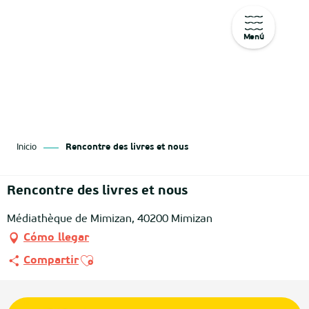
Menú
Aller
au
contenu
principal
Inicio
Rencontre des livres et nous
Rencontre des livres et nous
Médiathèque de Mimizan, 40200 Mimizan
Cómo llegar
Ajouter aux favoris
Compartir