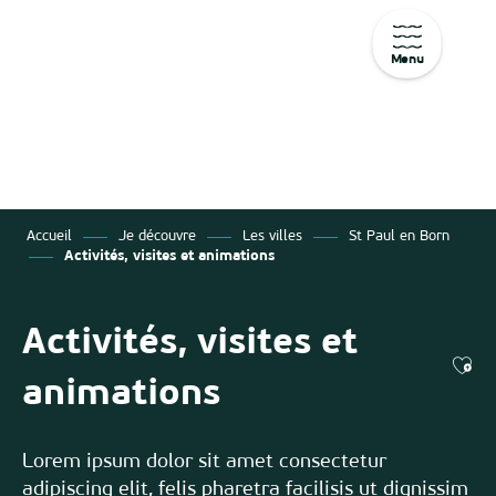
Menu
Aller
au
contenu
principal
Accueil
Je découvre
Les villes
St Paul en Born
Activités, visites et animations
Activités, visites et
Ajo
animations
Lorem ipsum dolor sit amet consectetur
adipiscing elit, felis pharetra facilisis ut dignissim