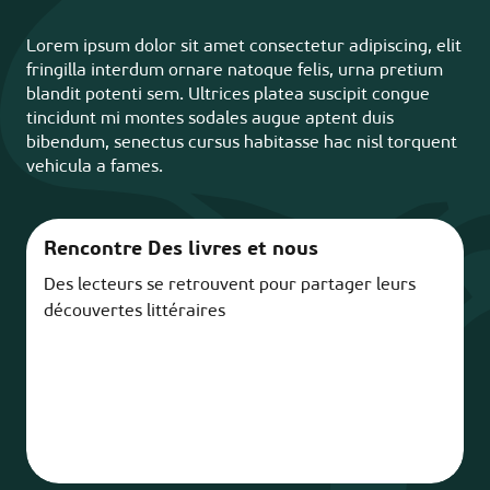
Lorem ipsum dolor sit amet consectetur adipiscing, elit
fringilla interdum ornare natoque felis, urna pretium
blandit potenti sem. Ultrices platea suscipit congue
tincidunt mi montes sodales augue aptent duis
bibendum, senectus cursus habitasse hac nisl torquent
vehicula a fames.
Rencontre Des livres et nous
Des lecteurs se retrouvent pour partager leurs
D
découvertes littéraires
a
o
A