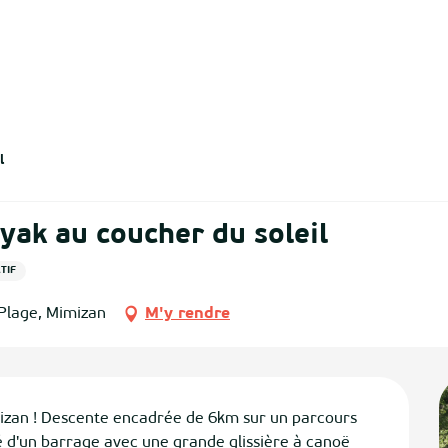
l
yak au coucher du soleil
TIF
 Plage, Mimizan
M'y rendre
mizan ! Descente encadrée de 6km sur un parcours 
é d'un barrage avec une grande glissière à canoë 