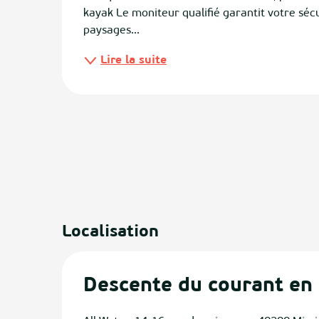
kayak Le moniteur qualifié garantit votre sécu
paysages...
ias
Lire la suite
izan
ge
tenx
ges
Localisation
Descente du courant en 