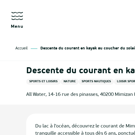
Aller
au
contenu
principal
Menu
Accueil
Descente du courant en kayak au coucher du solei
Descente du courant en ka
SPORTS ET LOISIRS
NATURE
SPORTS NAUTIQUES
LOISIR SPOR
All Water, 14-16 rue des pinasses, 40200 Mimizan
Description
Du lac à l'océan, découvrez le courant de Mi
tranquille accessible à tous dès 6 ans, ponctu