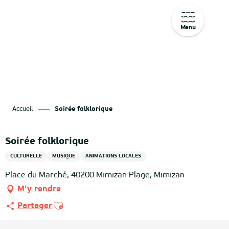
Menu
Aller
au
contenu
principal
Accueil
Soirée folklorique
Soirée folklorique
CULTURELLE
MUSIQUE
ANIMATIONS LOCALES
Place du Marché, 40200 Mimizan Plage, Mimizan
M'y rendre
Ajouter aux favoris
Partager